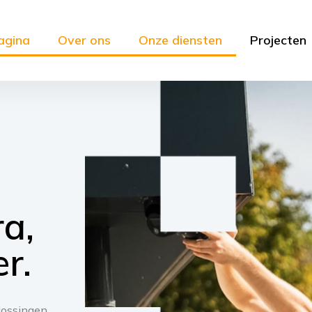
agina
Over ons
Onze diensten
Projecten
ra,
r.
lossingen,