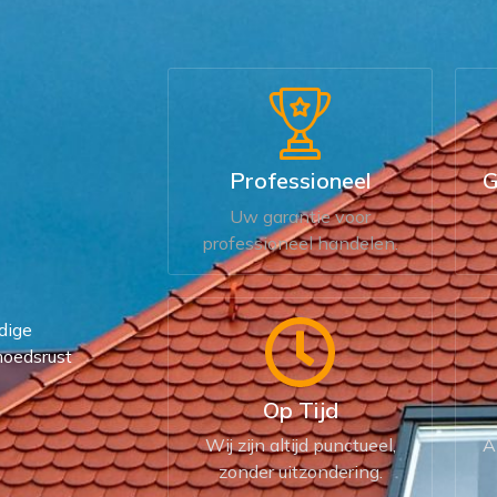
Professioneel
G
Uw garantie voor
professioneel handelen.
dige
moedsrust
Op Tijd
Wij zijn altijd punctueel,
A
zonder uitzondering.