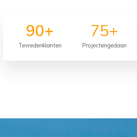
90
+
75
+
Tevreden
klanten
Projecten
gedaan