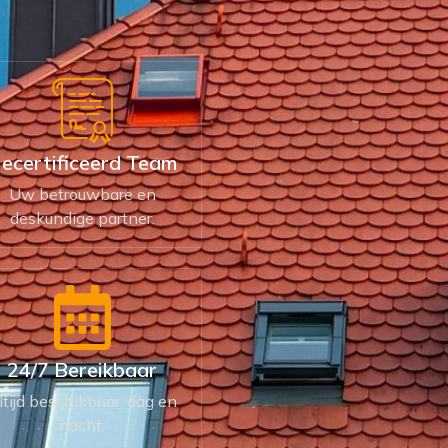
ecertificeerd Team
Uw betrouwbare en
deskundige partner.
24/7 Bereikbaar
ltijd beschikbaar, dag en
nacht.